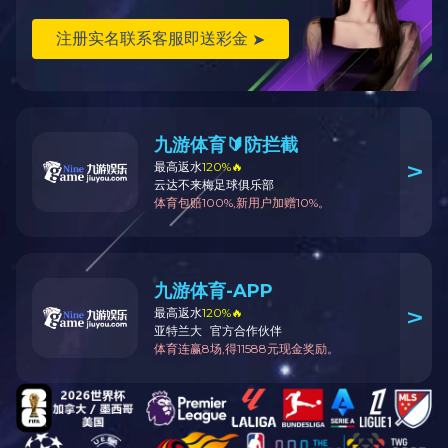
公司新闻
项目公告
媒体关注
投资者关系
基本概况
公司公告
股票信息
公司治理
投资者服务
CN
简体中文
EN
半导体集成应用
半导体集成应用中的机器人技术通过高精度操作、洁净环境适
配、智能调度与柔性生产能力，成为提升生产效率、良品率及
智能化水平的核心工具，广泛应用于晶圆搬运、测试、封装等
环节，并推动半导体制造向全流程无人化、闭环化发展。