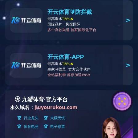
星空网页版官网_星空(中国)
星空网页版官网_星空(中国)
石油化工
消费品
其它行业
解决方案
焊接&切割
装配&检测
仓储&物流
服务支持
下载中心
关于新松
关于新松
公司简介
企业文化
招贤纳士
联系我们
社会责任
新闻与活动