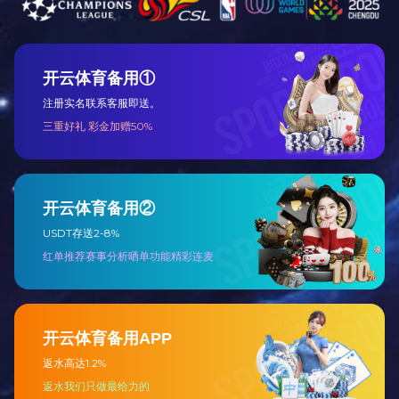
业务挑战
方案优势
首页
-
电子工业
-
半导体集成应用
业务挑战
智能化转型
半导体制造过程产生海量数据，其中仅部分用于实时监控和预
测性分析
环保与合规性要求
半导体生产需降低能耗与碳排放
清洁度管控
半导体车间内部需避免灰尘、金属屑等污染物，装配车间需达
到Class 10000级洁净度
零部件精密化与多样化
多规格兼容性需求
方案优势