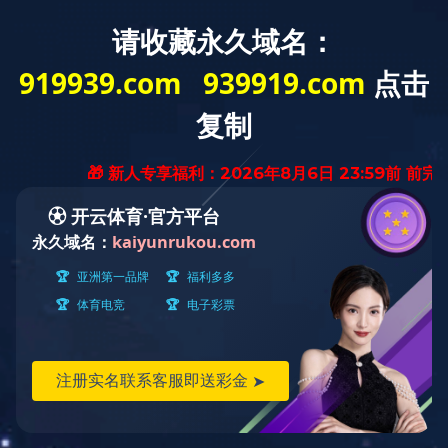
简体中文
EN
产品与解决方案
产品中心
工业机器人
移动机器人
特种机器人
晶圆传输机器人
协作机器人
智慧康养机器人
智慧交通装备
行业应用
汽车行业
星空网页版官网_星空(中国)
工程机械
电子工业
金属加工