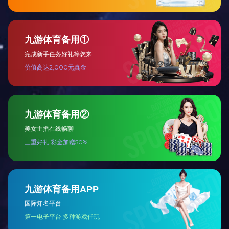
效率提升，协作机器人可以24小时连续作业与并行处理能力
精度及洁净保障，高达±0.02mm毫米级定位与稳定操作，
Class5洁净度
安全性优化，机器人可承担重负荷任务，减轻操作人员劳动强
度，改善工作环境
柔性制造，快速适应产品变更与定制化需求
产品与解决方案
产品中心
行业应用
解决方案
服务支持
下载中心
关于新松