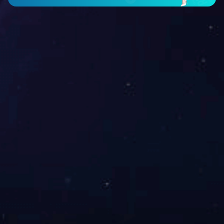
公司简介
企业文化
招贤纳士
联系我们
社会责任
新闻与活动
投资者关系
联系我们
Tel
400-800-8666
E-mail
market@siasun.com
Add
辽宁省沈阳市浑南区全运路33号
版权所有 © 星空网页版官网_星空(中国) |
辽ICP备06001786
号-1
技术支持：
方维网络
关注我们